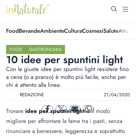
open Menu
open
Food
Bevande
Ambiente
Cultura
Cosmesi
Salute
Attuali
FOOD
GASTRONOMIA
10 idee per spuntini light
Con le giuste idee per spuntini light resistere fino
a cena (o a pranzo) è molto più facile, anche per
chi è attento alla linea.
REDAZIONE
21/04/2020
Trovare
idee per spuntini light
è il modo
facebook
twitter
mail
whatsapp
migliore per affrontare la fame tra i pasti, senza
rinunciare a benessere, leggerezza e soprattutto