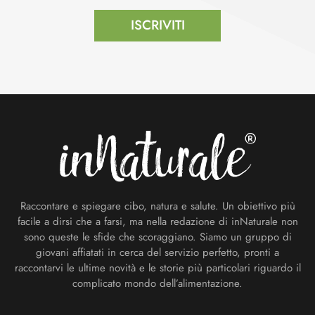
ISCRIVITI
Footer
Raccontare e spiegare cibo, natura e salute. Un obiettivo più
facile a dirsi che a farsi, ma nella redazione di inNaturale non
sono queste le sfide che scoraggiano. Siamo un gruppo di
giovani affiatati in cerca del servizio perfetto, pronti a
raccontarvi le ultime novità e le storie più particolari riguardo il
complicato mondo dell’alimentazione.