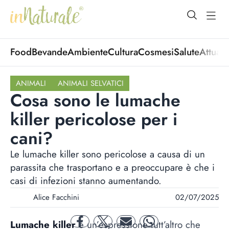
open Menu
open
Food
Bevande
Ambiente
Cultura
Cosmesi
Salute
Attuali
ANIMALI
ANIMALI SELVATICI
Cosa sono le lumache
killer pericolose per i
cani?
Le lumache killer sono pericolose a causa di un
parassita che trasportano e a preoccupare è che i
casi di infezioni stanno aumentando.
Alice Facchini
02/07/2025
Lumache killer
è un’espressione tutt’altro che
facebook
twitter
mail
whatsapp