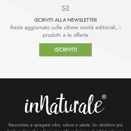
ISCRIVITI ALLA NEWSLETTER
Resta aggiornato sulle ultime novità editoriali, i
prodotti e le offerte
ISCRIVITI
Footer
Raccontare e spiegare cibo, natura e salute. Un obiettivo più