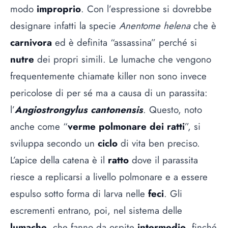
modo
improprio
. Con l’espressione si dovrebbe
designare infatti la specie
Anentome helena
che è
carnivora
ed è definita “assassina” perché si
nutre
dei propri simili. Le lumache che vengono
frequentemente chiamate killer non sono invece
pericolose di per sé ma a causa di un parassita:
l’
Angiostrongylus cantonensis
. Questo, noto
anche come “
verme polmonare dei ratti
”, si
sviluppa secondo un
ciclo
di vita ben preciso.
L’apice della catena è il
ratto
dove il parassita
riesce a replicarsi a livello polmonare e a essere
espulso sotto forma di larva nelle
feci
. Gli
escrementi entrano, poi, nel sistema delle
lumache
, che fanno da ospite
intermedio
, finché