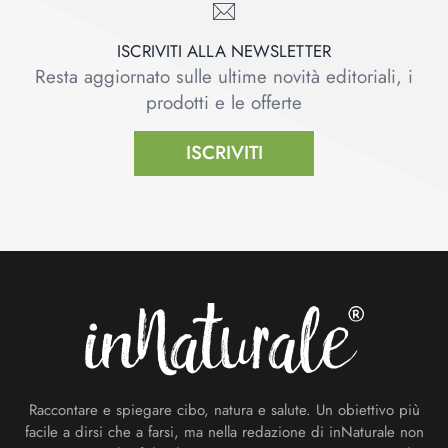
ISCRIVITI ALLA NEWSLETTER
Resta aggiornato sulle ultime novità editoriali, i
prodotti e le offerte
ISCRIVITI
Footer
Raccontare e spiegare cibo, natura e salute. Un obiettivo più
facile a dirsi che a farsi, ma nella redazione di inNaturale non