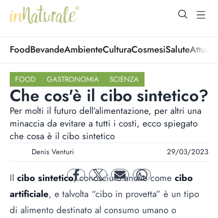
open Menu
open
Food
Bevande
Ambiente
Cultura
Cosmesi
Salute
Attuali
FOOD
GASTRONOMIA
SCIENZA
Che cos'è il cibo sintetico?
Per molti il futuro dell’alimentazione, per altri una
minaccia da evitare a tutti i costi, ecco spiegato
che cosa è il cibo sintetico
Denis Venturi
29/03/2023
Il
cibo sintetico
, conosciuto anche come
cibo
facebook
twitter
mail
whatsapp
artificiale
, e talvolta “cibo in provetta” è un tipo
di alimento destinato al consumo umano o