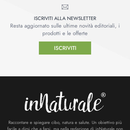
ISCRIVITI ALLA NEWSLETTER
Resta aggiornato sulle ultime novità editoriali, i
prodotti e le offerte
ISCRIVITI
Footer
Raccontare e spiegare cibo, natura e salute. Un obiettivo più
facile a dirsi che a farsi, ma nella redazione di inNaturale non