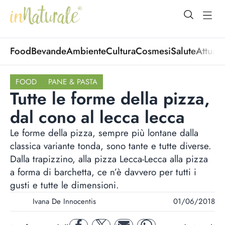
open Menu
open
Food
Bevande
Ambiente
Cultura
Cosmesi
Salute
Attuali
FOOD
PANE & PASTA
Tutte le forme della pizza,
dal cono al lecca lecca
Le forme della pizza, sempre più lontane dalla
classica variante tonda, sono tante e tutte diverse.
Dalla trapizzino, alla pizza Lecca-Lecca alla pizza
a forma di barchetta, ce n’è davvero per tutti i
gusti e tutte le dimensioni.
Ivana De Innocentis
01/06/2018