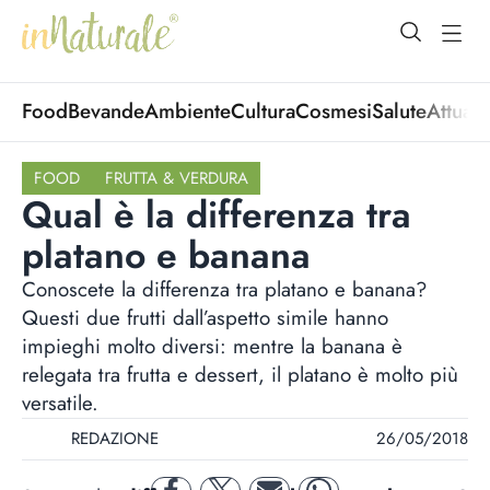
open Menu
open
Food
Bevande
Ambiente
Cultura
Cosmesi
Salute
Attuali
FOOD
FRUTTA & VERDURA
Qual è la differenza tra
platano e banana
Conoscete la differenza tra platano e banana?
Questi due frutti dall’aspetto simile hanno
impieghi molto diversi: mentre la banana è
relegata tra frutta e dessert, il platano è molto più
versatile.
REDAZIONE
26/05/2018