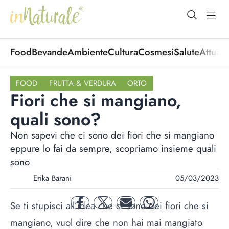
open Menu
open
Food
Bevande
Ambiente
Cultura
Cosmesi
Salute
Attuali
FOOD
FRUTTA & VERDURA
ORTO
Fiori che si mangiano,
quali sono?
Non sapevi che ci sono dei fiori che si mangiano
eppure lo fai da sempre, scopriamo insieme quali
sono
Erika Barani
05/03/2023
Se ti stupisci all’idea che ci sono dei fiori che si
facebook
twitter
mail
whatsapp
mangiano, vuol dire che non hai mai mangiato