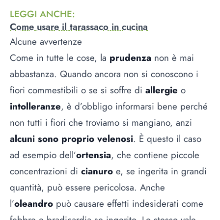
LEGGI ANCHE
:
Come usare il tarassaco in cucina
Alcune avvertenze
Come in tutte le cose, la
prudenza
non è mai
abbastanza. Quando ancora non si conoscono i
fiori commestibili o se si soffre di
allergie
o
intolleranze
, è d’obbligo informarsi bene perché
non tutti i fiori che troviamo si mangiano, anzi
alcuni sono proprio velenosi
. È questo il caso
ad esempio dell’
ortensia
, che contiene piccole
concentrazioni di
cianuro
e, se ingerita in grandi
quantità, può essere pericolosa. Anche
l’
oleandro
può causare effetti indesiderati come
febbre e bradicardia se ingerito. Lo stesso vale