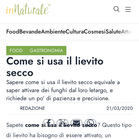
open Menu
open
Food
Bevande
Ambiente
Cultura
Cosmesi
Salute
Attuali
FOOD
GASTRONOMIA
Come si usa il lievito
secco
Sapere come si usa il lievito secco equivale a
saper attivare dei funghi dal loro letargo, e
richiede un po’ di pazienza e precisione.
REDAZIONE
21/03/2020
Sapete
come si usa il lievito secco
? Questo tipo
facebook
twitter
mail
whatsapp
di lievito ha bisogno di essere attivato, un