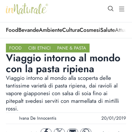
open Menu
open
Food
Bevande
Ambiente
Cultura
Cosmesi
Salute
Attuali
FOOD
CIBI ETNICI
PANE & PASTA
Viaggio intorno al mondo
con la pasta ripiena
Viaggio intorno al mondo alla scoperta delle
tantissime varietà di pasta ripiena, dai ravioli al
vapore giapponesi con salsa di soia fino ai
pitepalt svedesi serviti con marmellata di mirtilli
rossi.
Ivana De Innocentis
20/01/2019