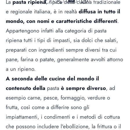
La
pasta ripiena
, tipica della cucina tradizionale
facebook
twitter
mail
whatsapp
e regionale italiana, è in realtà
diffusa in tutto il
mondo, con nomi e caratteristiche differenti
.
Appartengono infatti alla categoria di pasta
ripiena tutti i tipi di impasti, sia dolci che salati,
preparati con ingredienti sempre diversi tra cui
pane, farina o patate, generalmente avvolti attorno
a un ripieno.
A seconda delle cucine del mondo il
contenuto della
pasta
è sempre diverso
, ad
esempio carne, pesce, formaggio, verdure o
frutta, così come a differire sono gli
impiattamenti, i condimenti e i metodi di cottura
che possono includere l'ebollizione, la frittura o il