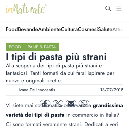
open Menu
open
Food
Bevande
Ambiente
Cultura
Cosmesi
Salute
Attuali
FOOD
PANE & PASTA
I tipi di pasta più strani
Alla scoperta dei tipi di pasta più strani e
fantasiosi. Tanti formati da cui farsi ispirare per
nuove e originali ricette.
Ivana De Innocentis
13/07/2018
Vi siete mai soffermati a osservare la
grandissima
facebook
twitter
mail
whatsapp
varietà dei tipi di pasta
in commercio in Italia?
Ci sono formati veramente strani. Dedicati a veri