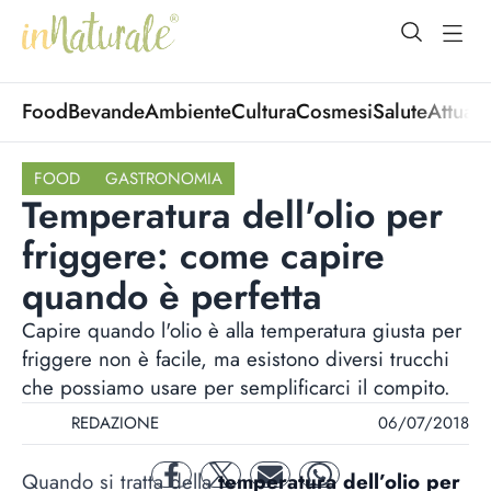
open Menu
open
Food
Bevande
Ambiente
Cultura
Cosmesi
Salute
Attuali
FOOD
GASTRONOMIA
Temperatura dell'olio per
friggere: come capire
quando è perfetta
Capire quando l'olio è alla temperatura giusta per
friggere non è facile, ma esistono diversi trucchi
che possiamo usare per semplificarci il compito.
REDAZIONE
06/07/2018
Quando si tratta della
temperatura dell’olio per
facebook
twitter
mail
whatsapp