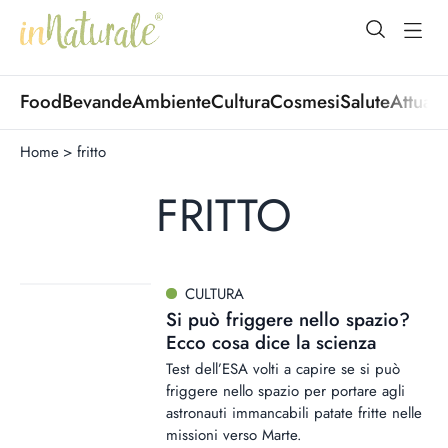
open Menu
open
Food
Bevande
Ambiente
Cultura
Cosmesi
Salute
Attuali
Home
>
fritto
FRITTO
CULTURA
Si può friggere nello spazio?
Ecco cosa dice la scienza
Test dell’ESA volti a capire se si può
friggere nello spazio per portare agli
astronauti immancabili patate fritte nelle
missioni verso Marte.