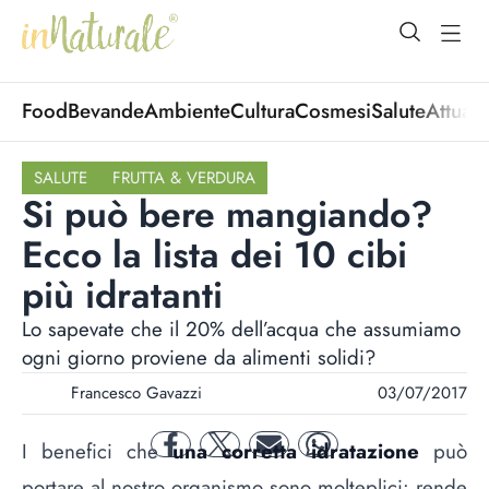
open Menu
open
Food
Bevande
Ambiente
Cultura
Cosmesi
Salute
Attuali
SALUTE
FRUTTA & VERDURA
Si può bere mangiando?
Ecco la lista dei 10 cibi
più idratanti
Lo sapevate che il 20% dell’acqua che assumiamo
ogni giorno proviene da alimenti solidi?
Francesco Gavazzi
03/07/2017
I benefici che
una corretta idratazione
può
facebook
twitter
mail
whatsapp
portare al nostro organismo sono molteplici: rende