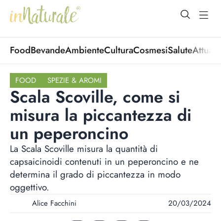
open Menu
open
Food
Bevande
Ambiente
Cultura
Cosmesi
Salute
Attuali
FOOD
SPEZIE & AROMI
Scala Scoville, come si
misura la piccantezza di
un peperoncino
La Scala Scoville misura la quantità di
capsaicinoidi contenuti in un peperoncino e ne
determina il grado di piccantezza in modo
oggettivo.
Alice Facchini
20/03/2024