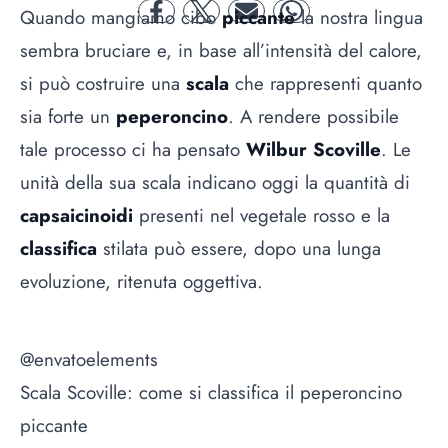
Quando mangiamo cibo
piccante
la nostra lingua
facebook
twitter
mail
whatsapp
sembra bruciare e, in base all’intensità del calore,
si può costruire una
scala
che rappresenti quanto
sia forte un
peperoncino
. A rendere possibile
tale processo ci ha pensato
Wilbur Scoville
. Le
unità della sua scala indicano oggi la quantità di
capsaicinoidi
presenti nel vegetale rosso e la
classifica
stilata può essere, dopo una lunga
evoluzione, ritenuta oggettiva.
@envatoelements
Scala Scoville: come si classifica il peperoncino
piccante