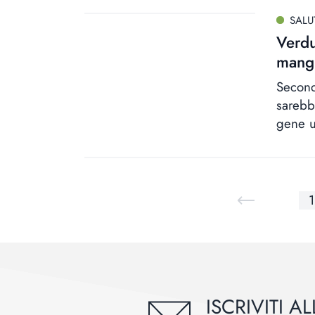
SALU
Verdu
mangi
Second
sarebb
gene u
1
ISCRIVITI 