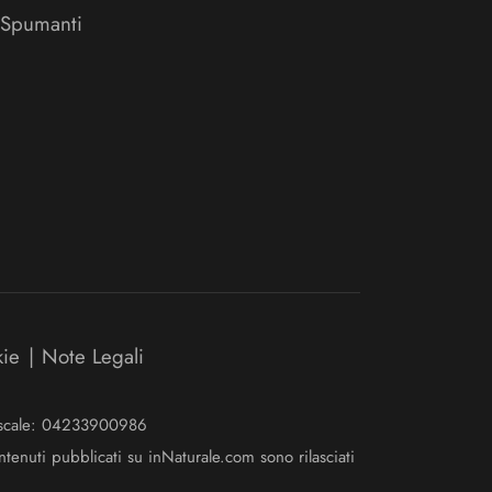
 Spumanti
kie
|
Note Legali
Fiscale: 04233900986
ntenuti pubblicati su inNaturale.com sono rilasciati