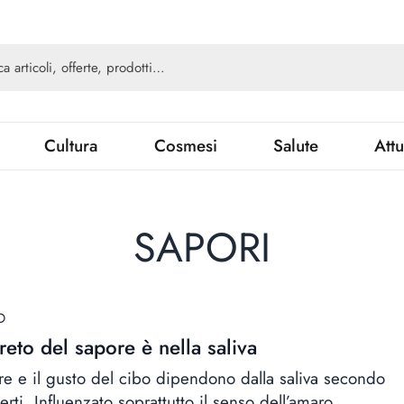
Cultura
Cosmesi
Salute
Attu
SAPORI
D
greto del sapore è nella saliva
ore e il gusto del cibo dipendono dalla saliva secondo
erti. Influenzato soprattutto il senso dell’amaro.