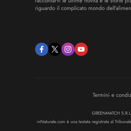
raccontarvi le ultime novità e le storie pi
riguardo il complicato mondo dell’alimen
facebook
twitter
instagram
youtube
Termini e condi
GREENMATCH S.R.L. S
inNaturale.com è una testata registrata al Tribunal