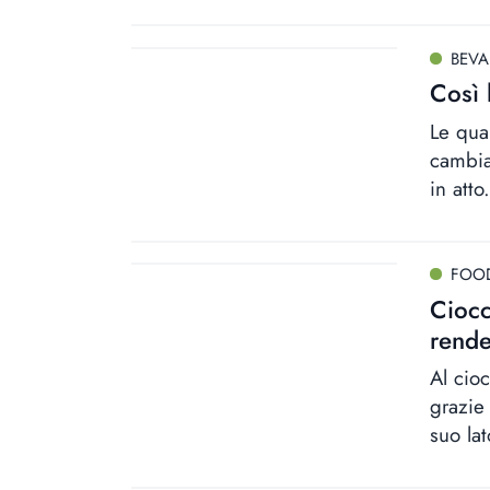
BEV
Così 
Le qua
cambiar
in atto.
FOO
Ciocc
rende
Al cio
grazie
suo lat