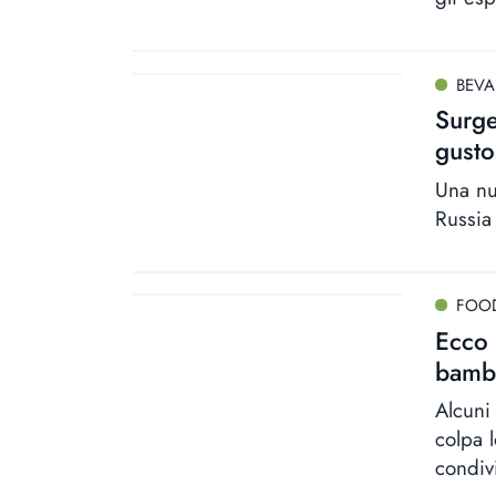
BEV
Surge
gusto
Una nu
Russia
FOO
Ecco 
bambi
Alcuni
colpa 
condivi