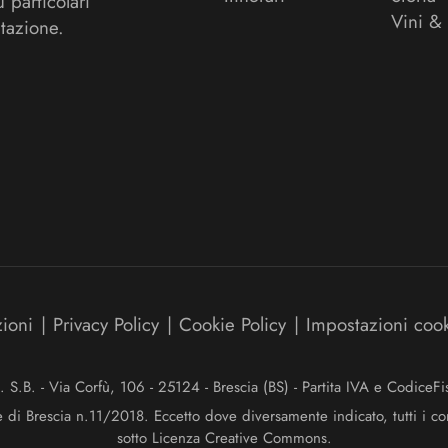
ù particolari
Vini &
tazione.
zioni
|
Privacy Policy
|
Cookie Policy
|
Impostazioni coo
.B. - Via Corfù, 106 - 25124 - Brescia (BS) - Partita IVA e Codice
e di Brescia n.11/2018. Eccetto dove diversamente indicato, tutti i co
sotto Licenza Creative Commons.