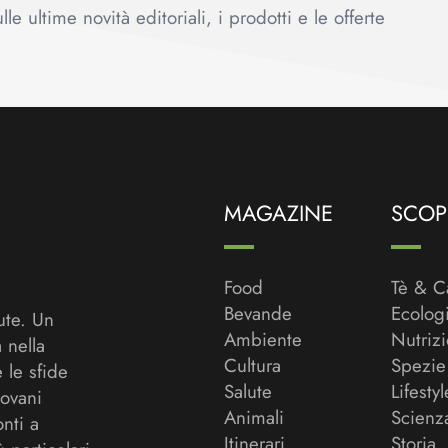
le ultime novità editoriali, i prodotti e le offerte
MAGAZINE
SCOPR
Food
Tè & C
Bevande
Ecolog
ute. Un
Ambiente
Nutriz
a nella
Cultura
Spezie
 le sfide
Salute
Lifestyl
ovani
Animali
Scienz
onti a
Itinerari
Storia