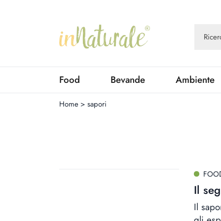
Food
Bevande
Ambiente
Home
>
sapori
FOO
Il se
Il sap
gli esp