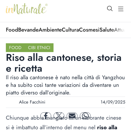
open Menu
open
Food
Bevande
Ambiente
Cultura
Cosmesi
Salute
Attuali
FOOD
CIBI ETNICI
Riso alla cantonese, storia
e ricetta
Il riso alla cantonese è nato nella città di Yangzhou
e ha subito così tante variazioni da diventare un
piatto diverso dall’originale.
Alice Facchini
14/09/2025
Chiunque abbia mangiato in un ristorante cinese
facebook
twitter
mail
whatsapp
si è imbattuto all’interno del menu nel
riso alla