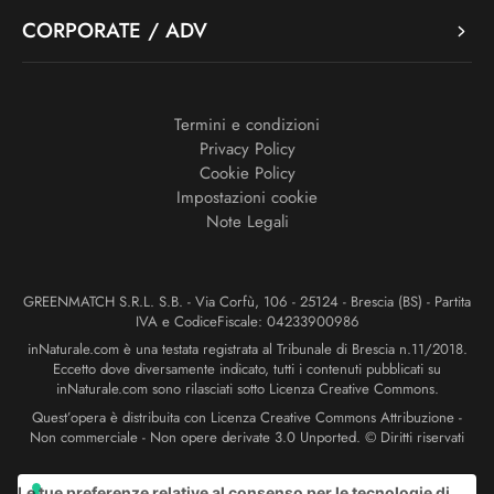
CORPORATE / ADV
Termini e condizioni
Privacy Policy
Cookie Policy
Impostazioni cookie
Note Legali
GREENMATCH S.R.L. S.B. - Via Corfù, 106 - 25124 - Brescia (BS) - Partita
IVA e CodiceFiscale: 04233900986
inNaturale.com è una testata registrata al Tribunale di Brescia n.11/2018.
Eccetto dove diversamente indicato, tutti i contenuti pubblicati su
inNaturale.com sono rilasciati sotto Licenza Creative Commons.
Quest’opera è distribuita con Licenza Creative Commons Attribuzione -
Non commerciale - Non opere derivate 3.0 Unported. © Diritti riservati
Le tue preferenze relative al consenso per le tecnologie di