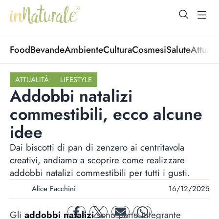
open Menu
open
Food
Bevande
Ambiente
Cultura
Cosmesi
Salute
Attuali
ATTUALITÀ
LIFESTYLE
Addobbi natalizi
commestibili, ecco alcune
idee
Dai biscotti di pan di zenzero ai centritavola
creativi, andiamo a scoprire come realizzare
addobbi natalizi commestibili per tutti i gusti.
Alice Facchini
16/12/2025
Gli
addobbi natalizi
sono parte integrante
facebook
twitter
mail
whatsapp