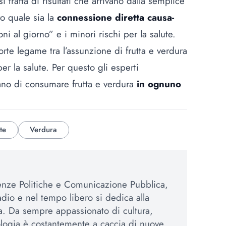
tratta di risultati che arrivano dalla semplice
o quale sia la
connessione diretta causa-
ni al giorno” e i minori rischi per la salute.
rte legame tra l’assunzione di frutta e verdura
er la salute. Per questo gli esperti
ano di consumare frutta e verdura
in ognuno
te
Verdura
enze Politiche e Comunicazione Pubblica,
adio e nel tempo libero si dedica alla
iva. Da sempre appassionato di cultura,
logia è costantemente a caccia di nuove