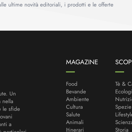
le ultime novità editoriali, i prodotti e le offerte
MAGAZINE
SCOPR
Food
Tè & C
Bevande
Ecolog
ute. Un
Ambiente
Nutriz
a nella
Cultura
Spezie
 le sfide
Salute
Lifestyl
ovani
Animali
Scienz
onti a
Itinerari
Storia
ù particolari