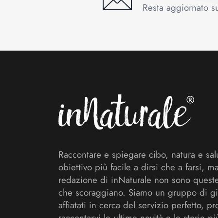
Resta aggiornato sul
Footer
Raccontare e spiegare cibo, natura e sal
obiettivo più facile a dirsi che a farsi, m
redazione di inNaturale non sono queste
che scoraggiano. Siamo un gruppo di gi
affiatati in cerca del servizio perfetto, pr
raccontarvi le ultime novità e le storie pi