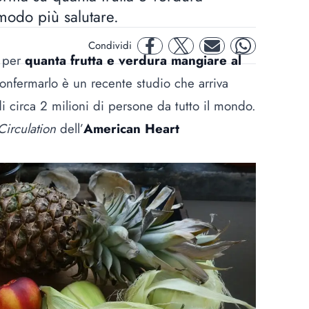
modo più salutare.
Condividi
facebook
twitter
mail
whatsapp
” per
quanta frutta e verdura mangiare al
confermarlo è un recente studio che arriva
 di circa 2 milioni di persone da tutto il mondo.
Circulation
dell’
American Heart