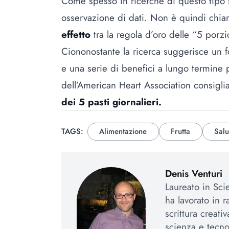
Come spesso in ricerche di questo tipo si 
osservazione di dati. Non è quindi chiar
effetto
tra la regola d’oro delle “5 porzio
Ciononostante la ricerca suggerisce un fo
e una serie di benefici a lungo termine p
dell’American Heart Association consigli
dei 5 pasti giornalieri.
TAGS:
Alimentazione
Frutta
Salu
Denis Venturi
Laureato in Sci
ha lavorato in r
scrittura creat
scienza e tecno