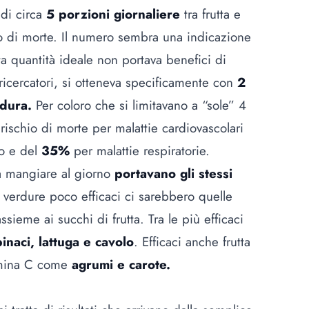
 di circa
5 porzioni giornaliere
tra frutta e
io di morte. Il numero sembra una indicazione
a quantità ideale non portava benefici di
ricercatori, si otteneva specificamente con
2
rdura.
Per coloro che si limitavano a “sole” 4
l rischio di morte per malattie cardiovascolari
o e del
35%
per malattie respiratorie.
 da mangiare al giorno
portavano gli stessi
le verdure poco efficaci ci sarebbero quelle
ssieme ai succhi di frutta. Tra le più efficaci
inaci, lattuga e cavolo
. Efficaci anche frutta
amina C come
agrumi e carote.