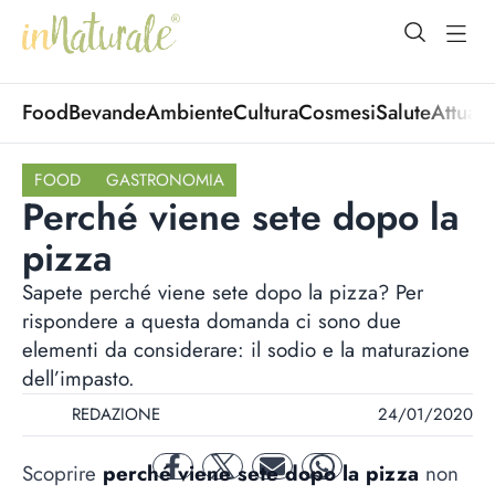
open Menu
open
Food
Bevande
Ambiente
Cultura
Cosmesi
Salute
Attuali
FOOD
GASTRONOMIA
Perché viene sete dopo la
pizza
Sapete perché viene sete dopo la pizza? Per
rispondere a questa domanda ci sono due
elementi da considerare: il sodio e la maturazione
dell’impasto.
REDAZIONE
24/01/2020
Scoprire
perché viene sete dopo la pizza
non
facebook
twitter
mail
whatsapp