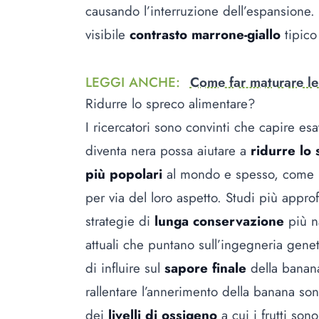
causando l’interruzione dell’espansione.
visibile
contrasto marrone-giallo
tipico
LEGGI ANCHE
:
Come far maturare le
Ridurre lo spreco alimentare?
I ricercatori sono convinti che capire e
diventa nera possa aiutare a
ridurre lo 
più popolari
al mondo e spesso, come pe
per via del loro aspetto. Studi più appro
strategie di
lunga conservazione
più n
attuali che puntano sull’ingegneria gene
di influire sul
sapore finale
della banana
rallentare l’annerimento della banana so
dei
livelli di ossigeno
a cui i frutti son