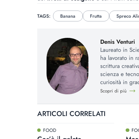
TAGS:
Banana
Frutta
Spreco Ali
Denis Venturi
Laureato in Sci
ha lavorato in r
scrittura creat
scienza e tecno
curiosità in gr
Scopri di più
ARTICOLI CORRELATI
FOOD
FO