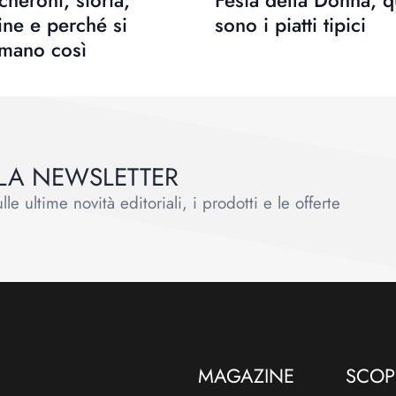
heroni, storia,
Festa della Donna, q
ine e perché si
sono i piatti tipici
amano così
ALLA NEWSLETTER
le ultime novità editoriali, i prodotti e le offerte
MAGAZINE
SCOPR