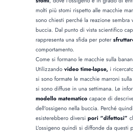
stomi
, dove l'ossigeno è in grado di ent
molti più stomi rispetto alle macchie marr
sono chiesti perché la reazione sembra v
buccia. Dal punto di vista scientifico 
rappresenta una sfida per poter
sfruttar
comportamento.
Come si formano le macchie sulla bana
Utilizzando
video time-lapse,
i ricercat
si sono formate le macchie marroni sulla
si sono diffuse in una settimana. Le inf
modello matematico
capace di descrive
dell'ossigeno nella buccia. Perché quind
esisterebbero diversi
pori “difettosi”
ch
L'ossigeno quindi si diffonde da questi po