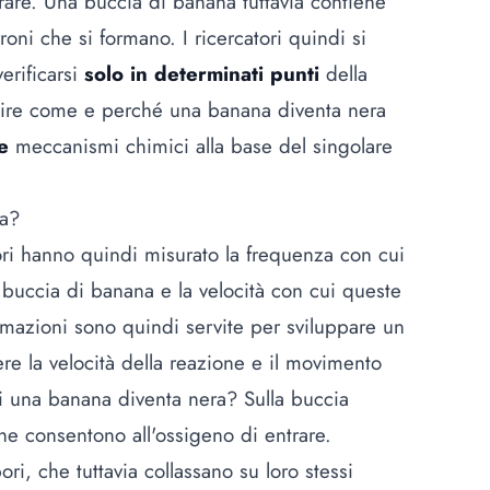
rare. Una buccia di banana tuttavia contiene
oni che si formano. I ricercatori quindi si
erificarsi
solo in determinati punti
della
capire come e perché una banana diventa nera
e
meccanismi chimici alla base del singolare
na?
ori hanno quindi misurato la frequenza con cui
 buccia di banana e la velocità con cui queste
ormazioni sono quindi servite per sviluppare un
re la velocità della reazione e il movimento
i una banana diventa nera? Sulla buccia
e consentono all'ossigeno di entrare.
ri, che tuttavia collassano su loro stessi