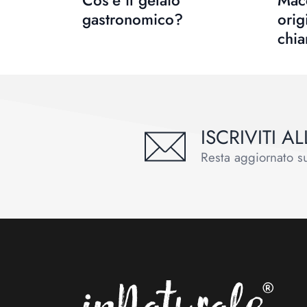
Cos’è il gelato
Macc
gastronomico?
orig
chi
ISCRIVITI 
Resta aggiornato sul
Footer