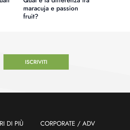
uali
Qual è la differenza tra
maracuja e passion
fruit?
ISCRIVITI
I DI PIÙ
CORPORATE / ADV