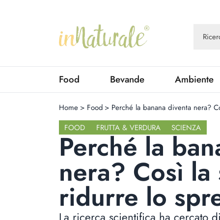
Food
Bevande
Ambiente
Home
>
Food
>
Perché la banana diventa nera? Co
FOOD
FRUTTA & VERDURA
SCIENZA
Perché la ban
nera? Così la
ridurre lo spr
La ricerca scientifica ha cercato