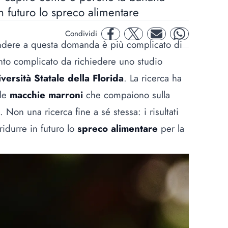
n futuro lo spreco alimentare
Condividi
facebook
twitter
mail
whatsapp
ndere a questa domanda è più complicato di
nto complicato da richiedere uno studio
versità Statale della Florida
. La ricerca ha
le
macchie marroni
che compaiono sulla
Non una ricerca fine a sé stessa: i risultati
ridurre in futuro lo
spreco alimentare
per la