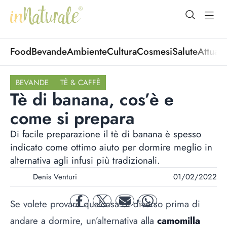
open Menu
open
Food
Bevande
Ambiente
Cultura
Cosmesi
Salute
Attuali
BEVANDE
TÈ & CAFFÈ
Tè di banana, cos’è e
come si prepara
Di facile preparazione il tè di banana è spesso
indicato come ottimo aiuto per dormire meglio in
alternativa agli infusi più tradizionali.
Denis Venturi
01/02/2022
Se volete provare qualcosa di diverso prima di
facebook
twitter
mail
whatsapp
andare a dormire, un’alternativa alla
camomilla