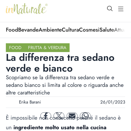
open Menu
open
Food
Bevande
Ambiente
Cultura
Cosmesi
Salute
Attuali
FOOD
FRUTTA & VERDURA
La differenza tra sedano
verde e bianco
Scopriamo se la differenza tra sedano verde e
sedano bianco si limita al colore o riguarda anche
altre caratteristiche
Erika Barani
26/01/2023
È impossibile non conoscerlo perché il sedano è
facebook
twitter
mail
whatsapp
un
ingrediente molto usato nella cucina