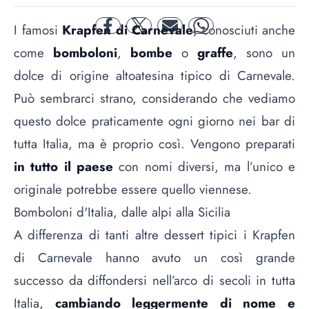
I famosi
Krapfen di Carnevale
, conosciuti anche
facebook
twitter
mail
whatsapp
come
bomboloni
,
bombe
o
graffe
, sono un
dolce di origine altoatesina tipico di Carnevale.
Può sembrarci strano, considerando che vediamo
questo dolce praticamente ogni giorno nei bar di
tutta Italia, ma è proprio così. Vengono preparati
in tutto il paese
con nomi diversi, ma l’unico e
originale potrebbe essere quello viennese.
Bomboloni d'Italia, dalle alpi alla Sicilia
A differenza di tanti altre dessert tipici i Krapfen
di Carnevale hanno avuto un così grande
successo da diffondersi nell’arco di secoli in tutta
Italia,
cambiando leggermente di nome e