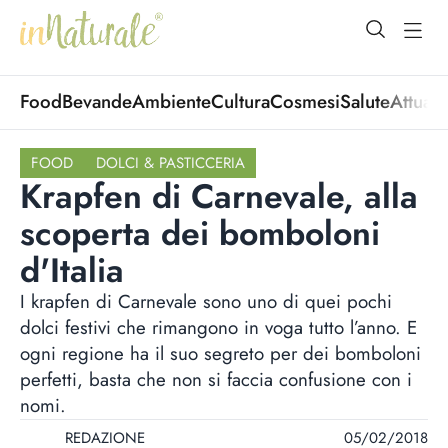
open Menu
open
Food
Bevande
Ambiente
Cultura
Cosmesi
Salute
Attuali
FOOD
DOLCI & PASTICCERIA
Krapfen di Carnevale, alla
scoperta dei bomboloni
d'Italia
I krapfen di Carnevale sono uno di quei pochi
dolci festivi che rimangono in voga tutto l’anno. E
ogni regione ha il suo segreto per dei bomboloni
perfetti, basta che non si faccia confusione con i
nomi.
REDAZIONE
05/02/2018