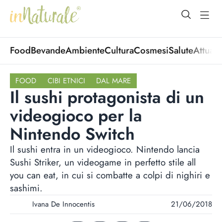
open Menu
open
Food
Bevande
Ambiente
Cultura
Cosmesi
Salute
Attuali
FOOD
CIBI ETNICI
DAL MARE
Il sushi protagonista di un
videogioco per la
Nintendo Switch
Il sushi entra in un videogioco. Nintendo lancia
Sushi Striker, un videogame in perfetto stile all
you can eat, in cui si combatte a colpi di nighiri e
sashimi.
Ivana De Innocentis
21/06/2018