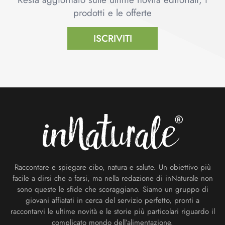
prodotti e le offerte
ISCRIVITI
Footer
Raccontare e spiegare cibo, natura e salute. Un obiettivo più
facile a dirsi che a farsi, ma nella redazione di inNaturale non
sono queste le sfide che scoraggiano. Siamo un gruppo di
giovani affiatati in cerca del servizio perfetto, pronti a
raccontarvi le ultime novità e le storie più particolari riguardo il
complicato mondo dell’alimentazione.