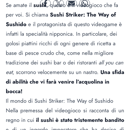
Se amate il
sushi
, questo è il videogioco che fa
facebook
twitter
mail
whatsapp
per voi. Si chiama
Sushi Striker: The Way of
Sushido
e il protagonista di questo videogame è
infatti la specialità nipponica. In particolare, dei
golosi piattini ricchi di ogni genere di ricetta a
base di pesce crudo che, come nella migliore
tradizione dei sushi bar o dei ristoranti
all you can
eat
, scorrono velocemente su un nastro.
Una sfida
di abilità che vi farà venire l’acquolina in
bocca!
Il mondo di Sushi Striker: The Way of Sushido
Nella premessa del videogioco si racconta di un
regno in cui
il sushi è stato tristemente bandito
e di un ingordo imperatore che ha deciso di