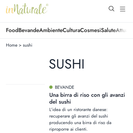
open Menu
open
Food
Bevande
Ambiente
Cultura
Cosmesi
Salute
Attuali
Home
>
sushi
SUSHI
BEVANDE
Una birra di riso con gli avanzi
del sushi
L’idea di un ristorante danese:
recuperare gli avanzi del sushi
producendo una birra di riso da
riproporre ai clienti.