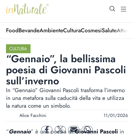
open Menu
open
Food
Bevande
Ambiente
Cultura
Cosmesi
Salute
Attuali
CULTURA
“Gennaio”, la bellissima
poesia di Giovanni Pascoli
sull’inverno
In “Gennaio” Giovanni Pascoli trasforma l’inverno
in una metafora sulla caducità della vita e utilizza
la natura come un simbolo.
Alice Facchini
11/01/2026
“
Gennaio
” è una poesia di
Giovanni Pascoli
in
facebook
twitter
mail
whatsapp