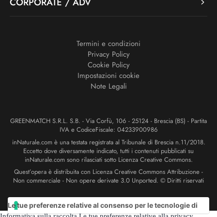
CORPORATE / ADV
Termini e condizioni
Privacy Policy
Cookie Policy
Impostazioni cookie
Note Legali
GREENMATCH S.R.L. S.B. - Via Corfù, 106 - 25124 - Brescia (BS) - Partita
IVA e CodiceFiscale: 04233900986
inNaturale.com è una testata registrata al Tribunale di Brescia n.11/2018.
Eccetto dove diversamente indicato, tutti i contenuti pubblicati su
inNaturale.com sono rilasciati sotto Licenza Creative Commons.
Quest’opera è distribuita con Licenza Creative Commons Attribuzione -
Non commerciale - Non opere derivate 3.0 Unported. © Diritti riservati
Le tue preferenze relative al consenso per le tecnologie di
Informativa sulla raccolta
Le tue preferenze relative alla privacy