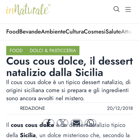
open Menu
open
Food
Bevande
Ambiente
Cultura
Cosmesi
Salute
Attuali
FOOD
DOLCI & PASTICCERIA
Cous cous dolce, il dessert
natalizio dalla Sicilia
Il cous cous dolce è un tipico dessert natalizio, di
origini siciliana come si prepara e gli ingredienti
sono ancora avvolti nel mistero.
REDAZIONE
20/12/2018
Il
cous cous dolce
è un dessert natalizio tipico
facebook
twitter
mail
whatsapp
della
Sicilia
, un dolce misterioso che, secondo la