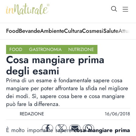
open Menu
open
Food
Bevande
Ambiente
Cultura
Cosmesi
Salute
Attuali
FOOD
GASTRONOMIA
NUTRIZIONE
Cosa mangiare prima
degli esami
Prima di un esame è fondamentale sapere cosa
mangiare per poter affrontare la sfida nel migliore
dei modi. Sì, sapere cosa bere e cosa mangiare
può fare la differenza.
REDAZIONE
16/06/2018
È molto importante sapere
cosa mangiare prima
facebook
twitter
mail
whatsapp