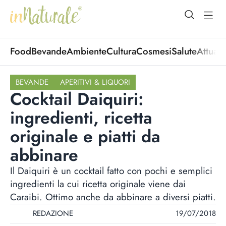
open Menu
open
Food
Bevande
Ambiente
Cultura
Cosmesi
Salute
Attuali
BEVANDE
APERITIVI & LIQUORI
Cocktail Daiquiri:
ingredienti, ricetta
originale e piatti da
abbinare
Il Daiquiri è un cocktail fatto con pochi e semplici
ingredienti la cui ricetta originale viene dai
Caraibi. Ottimo anche da abbinare a diversi piatti.
REDAZIONE
19/07/2018