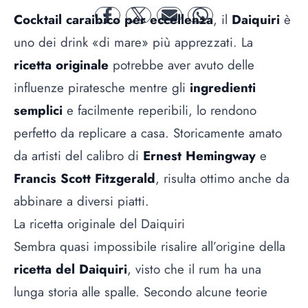
Cocktail caraibico per eccellenza
, il
Daiquiri
è
facebook
twitter
mail
whatsapp
uno dei drink «di mare» più apprezzati. La
ricetta originale
potrebbe aver avuto delle
influenze piratesche mentre gli
ingredienti
semplici
e facilmente reperibili, lo rendono
perfetto da replicare a casa. Storicamente amato
da artisti del calibro di
Ernest Hemingway
e
Francis Scott Fitzgerald
, risulta ottimo anche da
abbinare a diversi piatti.
La ricetta originale del Daiquiri
Sembra quasi impossibile risalire all’origine della
ricetta del Daiquiri
, visto che
il rum ha una
lunga storia alle spalle
. Secondo alcune teorie