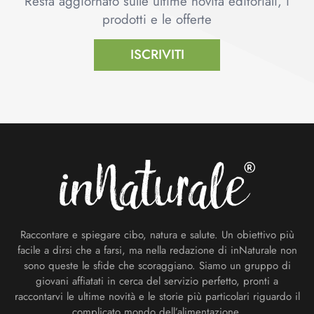
Resta aggiornato sulle ultime novità editoriali, i
prodotti e le offerte
ISCRIVITI
Footer
Raccontare e spiegare cibo, natura e salute. Un obiettivo più
facile a dirsi che a farsi, ma nella redazione di inNaturale non
sono queste le sfide che scoraggiano. Siamo un gruppo di
giovani affiatati in cerca del servizio perfetto, pronti a
raccontarvi le ultime novità e le storie più particolari riguardo il
complicato mondo dell’alimentazione.