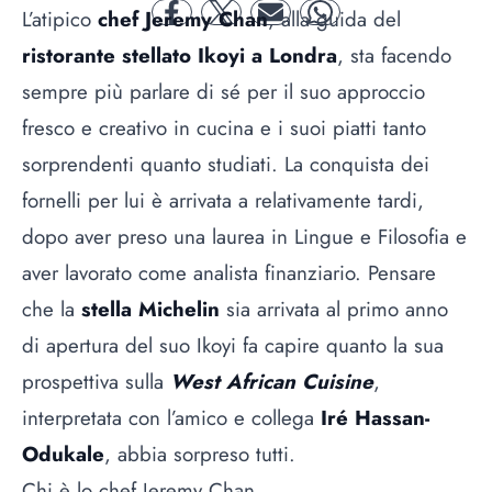
L’atipico
chef Jeremy Chan
, alla guida del
facebook
twitter
mail
whatsapp
ristorante stellato Ikoyi a Londra
, sta facendo
sempre più parlare di sé per il suo approccio
fresco e creativo in cucina e i suoi piatti tanto
sorprendenti quanto studiati. La conquista dei
fornelli per lui è arrivata a relativamente tardi,
dopo aver preso una laurea in Lingue e Filosofia e
aver lavorato come analista finanziario. Pensare
che la
stella Michelin
sia arrivata al primo anno
di apertura del suo Ikoyi fa capire quanto la sua
prospettiva sulla
West African Cuisine
,
interpretata con l’amico e collega
Iré Hassan-
Odukale
, abbia sorpreso tutti.
Chi è lo chef Jeremy Chan