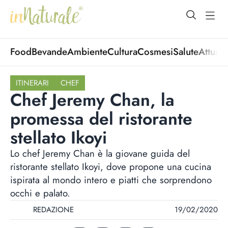
open Menu
open
Food
Bevande
Ambiente
Cultura
Cosmesi
Salute
Attuali
ITINERARI
CHEF
Chef Jeremy Chan, la
promessa del ristorante
stellato Ikoyi
Lo chef Jeremy Chan è la giovane guida del
ristorante stellato Ikoyi, dove propone una cucina
ispirata al mondo intero e piatti che sorprendono
occhi e palato.
REDAZIONE
19/02/2020