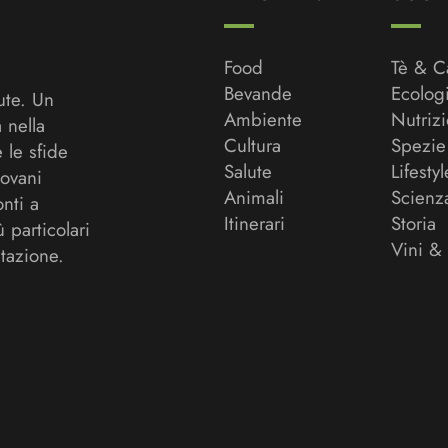
Food
Tè & C
Bevande
Ecolog
ute. Un
Ambiente
Nutriz
a nella
Cultura
Spezie
 le sfide
Salute
Lifestyl
ovani
Animali
Scienz
onti a
Itinerari
Storia
ù particolari
Vini &
tazione.