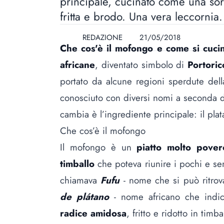
principale, cucinato come una sor
fritta e brodo. Una vera leccornia.
REDAZIONE
21/05/2018
Che cos'è il mofongo e come si cuci
africane
, diventato simbolo di
Portoric
portato da alcune regioni sperdute del
conosciuto con diversi nomi a seconda de
cambia è l’ingrediente principale:
il pla
Che cos’è il mofongo
Il mofongo è un
piatto molto pover
timballo
che poteva riunire i pochi e semp
chiamava
Fufu
- nome che si può ritrova
de plátano
- nome africano che indic
radice amidosa
, fritto e ridotto in tim