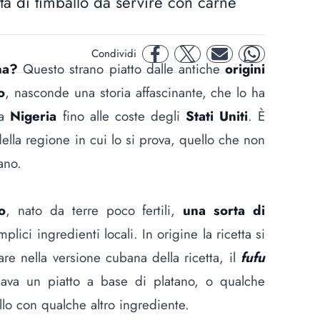
ta di timballo da servire con carne
Condividi
facebook
twitter
mail
whatsapp
na?
Questo strano piatto dalle antiche
origini
o
, nasconde una storia affascinante, che lo ha
la
Nigeria
fino alle coste degli
Stati Uniti
. È
lla regione in cui lo si prova, quello che non
tano
.
o
, nato da terre poco fertili,
una sorta di
lici ingredienti locali. In origine la ricetta si
re nella versione cubana della ricetta, il
fufu
ava un piatto a base di platano, o qualche
ballo con qualche altro ingrediente.