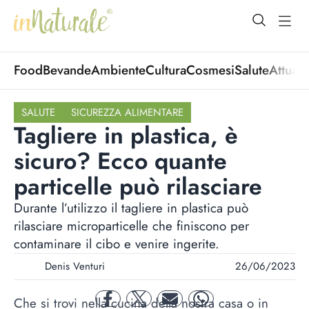
open Menu
open
Food
Bevande
Ambiente
Cultura
Cosmesi
Salute
Attuali
SALUTE
SICUREZZA ALIMENTARE
Tagliere in plastica, è
sicuro? Ecco quante
particelle può rilasciare
Durante l’utilizzo il tagliere in plastica può
rilasciare microparticelle che finiscono per
contaminare il cibo e venire ingerite.
Denis Venturi
26/06/2023
Che si trovi nella cucina della nostra casa o in
facebook
twitter
mail
whatsapp