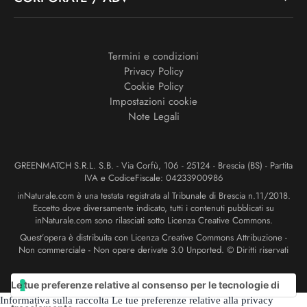
Termini e condizioni
Privacy Policy
Cookie Policy
Impostazioni cookie
Note Legali
GREENMATCH S.R.L. S.B. - Via Corfù, 106 - 25124 - Brescia (BS) - Partita
IVA e CodiceFiscale: 04233900986
inNaturale.com è una testata registrata al Tribunale di Brescia n.11/2018.
Eccetto dove diversamente indicato, tutti i contenuti pubblicati su
inNaturale.com sono rilasciati sotto Licenza Creative Commons.
Quest’opera è distribuita con Licenza Creative Commons Attribuzione -
Non commerciale - Non opere derivate 3.0 Unported. © Diritti riservati
Le tue preferenze relative al consenso per le tecnologie di
Informativa sulla raccolta
Le tue preferenze relative alla privacy