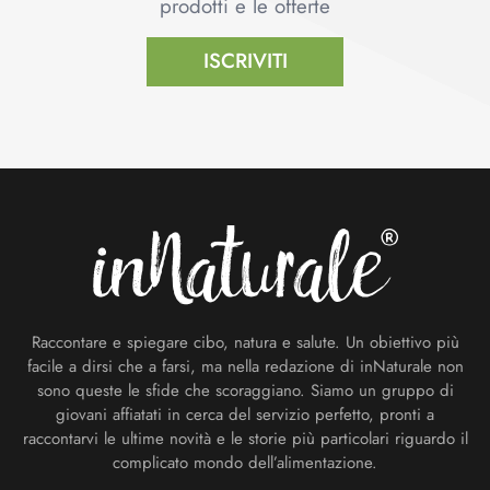
prodotti e le offerte
ISCRIVITI
Footer
Raccontare e spiegare cibo, natura e salute. Un obiettivo più
facile a dirsi che a farsi, ma nella redazione di inNaturale non
sono queste le sfide che scoraggiano. Siamo un gruppo di
giovani affiatati in cerca del servizio perfetto, pronti a
raccontarvi le ultime novità e le storie più particolari riguardo il
complicato mondo dell’alimentazione.