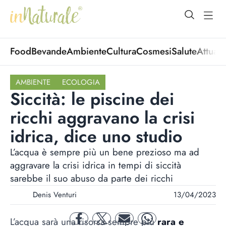
open Menu
open
Food
Bevande
Ambiente
Cultura
Cosmesi
Salute
Attuali
AMBIENTE
ECOLOGIA
Siccità: le piscine dei
ricchi aggravano la crisi
idrica, dice uno studio
L’acqua è sempre più un bene prezioso ma ad
aggravare la crisi idrica in tempi di siccità
sarebbe il suo abuso da parte dei ricchi
Denis Venturi
13/04/2023
L’acqua sarà una risorsa sempre più
rara e
facebook
twitter
mail
whatsapp