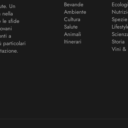
Bevande
Ecolog
ute. Un
Ambiente
Nutriz
a nella
Cultura
Spezie
 le sfide
Salute
Lifestyl
ovani
Animali
Scienz
onti a
Itinerari
Storia
ù particolari
Vini &
tazione.