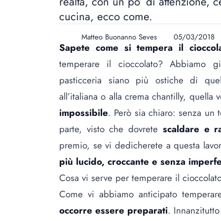
realtà, con un po’ di attenzione, c
cucina, ecco come.
Matteo Buonanno Seves
05/03/2018
Sapete come si tempera il cioccol
temperare il cioccolato? Abbiamo gi
pasticceria siano più ostiche di qu
all’italiana
o alla
crema chantilly
, quella 
impossibile
. Però sia chiaro: senza un
parte, visto che dovrete
scaldare e r
premio, se vi dedicherete a questa lavor
più lucido, croccante e senza imperfe
Cosa vi serve per temperare il cioccolat
Come vi abbiamo anticipato temperare 
occorre essere preparati
. Innanzitutt