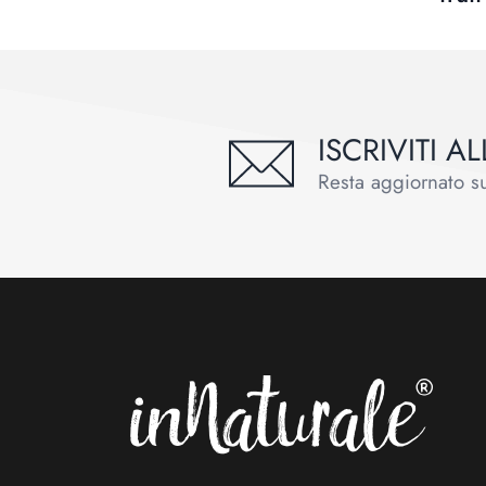
ISCRIVITI 
Resta aggiornato sul
Footer