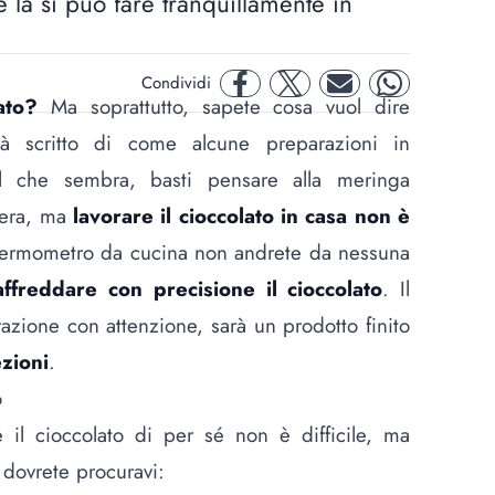
e la si può fare tranquillamente in
Condividi
facebook
twitter
mail
whatsapp
ato?
Ma soprattutto, sapete cosa vuol dire
à scritto di come alcune preparazioni in
el che sembra, basti pensare alla
meringa
vera, ma
lavorare il cioccolato in casa non è
 termometro da cucina non andrete da nessuna
affreddare con precisione il cioccolato
. Il
azione con attenzione, sarà un prodotto finito
zioni
.
o
il cioccolato di per sé non è difficile, ma
o dovrete procuravi: