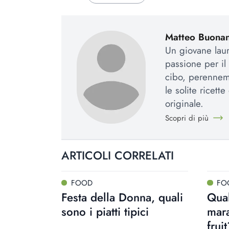
Matteo Buona
Un giovane lau
passione per il
cibo, perenneme
le solite ricett
originale.
Scopri di più
ARTICOLI CORRELATI
FOOD
FO
Festa della Donna, quali
Qual
sono i piatti tipici
mara
frui