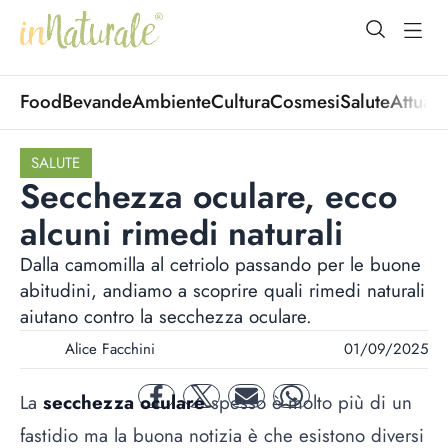
open Menu
open
Food
Bevande
Ambiente
Cultura
Cosmesi
Salute
Attuali
SALUTE
Secchezza oculare, ecco
alcuni rimedi naturali
Dalla camomilla al cetriolo passando per le buone
abitudini, andiamo a scoprire quali rimedi naturali
aiutano contro la secchezza oculare.
Alice Facchini
01/09/2025
La
secchezza oculare
spesso è molto più di un
facebook
twitter
mail
whatsapp
fastidio ma la buona notizia è che esistono diversi