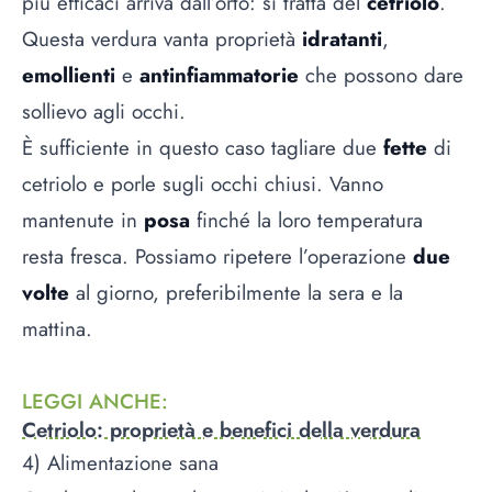
più efficaci arriva dall’orto: si tratta del
cetriolo
.
Questa verdura vanta proprietà
idratanti
,
emollienti
e
antinfiammatorie
che possono dare
sollievo agli occhi.
È sufficiente in questo caso tagliare due
fette
di
cetriolo e porle sugli occhi chiusi. Vanno
mantenute in
posa
finché la loro temperatura
resta fresca. Possiamo ripetere l’operazione
due
volte
al giorno, preferibilmente la sera e la
mattina.
LEGGI ANCHE
:
Cetriolo: proprietà e benefici della verdura
4) Alimentazione sana