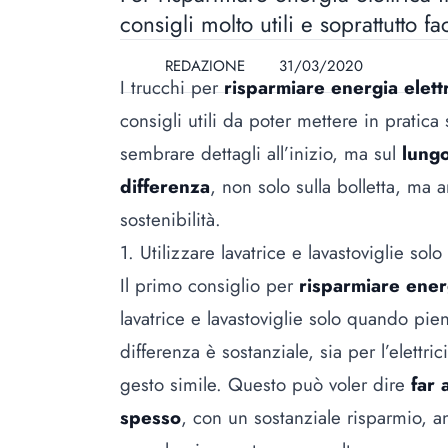
consigli molto utili e soprattutto f
REDAZIONE
31/03/2020
I trucchi per
risparmiare energia elettr
consigli utili da poter mettere in pratica
sembrare dettagli all’inizio, ma sul
lung
differenza
, non solo sulla bolletta, ma 
sostenibilità
.
1. Utilizzare lavatrice e lavastoviglie so
Il primo consiglio per
risparmiare energ
lavatrice e lavastoviglie solo quando pi
differenza è sostanziale, sia per l’elettric
gesto simile. Questo può voler dire
far 
spesso
, con un sostanziale risparmio, a