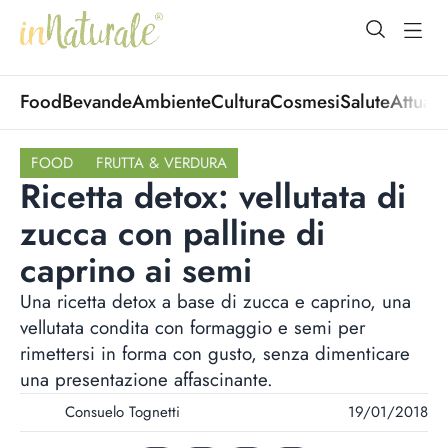
open Menu
open
Food
Bevande
Ambiente
Cultura
Cosmesi
Salute
Attuali
FOOD
FRUTTA & VERDURA
Ricetta detox: vellutata di
zucca con palline di
caprino ai semi
Una ricetta detox a base di zucca e caprino, una
vellutata condita con formaggio e semi per
rimettersi in forma con gusto, senza dimenticare
una presentazione affascinante.
Consuelo Tognetti
19/01/2018