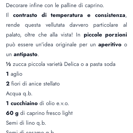
Decorare infine con le palline di caprino.
Il
contrasto di temperatura e consistenza
,
rende questa vellutata davvero particolare al
palato, oltre che alla vista! In
piccole porzioni
può essere un'idea originale per un
aperitivo
o
un
antipasto
.
½
zucca piccola varietà Delica o a pasta soda
1
aglio
2
fiori di anice stellato
Acqua q.b.
1 cucchiaino
di olio e.v.o.
60 g
di caprino fresco light
Semi di lino q.b.
Semi di sesamo q.b.