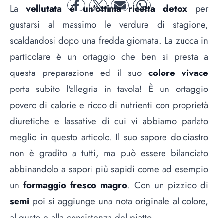
La
vellutata è un'ottima ricetta detox
per
facebook
twitter
mail
whatsapp
gustarsi al massimo le verdure di stagione,
scaldandosi dopo una fredda giornata. La zucca in
particolare è un ortaggio che ben si presta a
questa preparazione ed il suo
colore vivace
porta subito l'allegria in tavola! È un ortaggio
povero di calorie e ricco di nutrienti con
proprietà
diuretiche e lassative di cui vi abbiamo parlato
meglio in questo articolo
. Il suo sapore dolciastro
non è gradito a tutti, ma può essere bilanciato
abbinandolo a sapori più sapidi come ad esempio
un
formaggio fresco magro
. Con un pizzico di
semi
poi si aggiunge una nota originale al colore,
al gusto e alla consistenza del piatto.