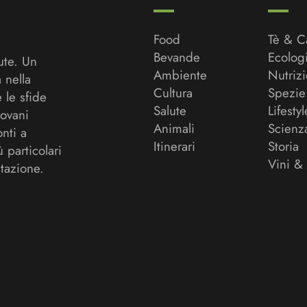
Food
Tè & C
Bevande
Ecolog
ute. Un
Ambiente
Nutriz
a nella
Cultura
Spezie
 le sfide
Salute
Lifestyl
ovani
Animali
Scienz
onti a
Itinerari
Storia
ù particolari
Vini &
tazione.