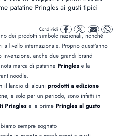
ime patatine Pringles ai gusti tipici
Condividi
facebook
twitter
mail
whatsapp
no dei prodotti simbolo nazionali, nonché
 a livello internazionale. Proprio quest’anno
ro invenzione, anche due grandi brand
a nota marca di patatine
Pringles
e la
tant noodle.
 il lancio di alcuni
prodotti a edizione
ne, e solo per un periodo, sono infatti in
ti Pringles
e le prime
Pringles al gusto
 abbiamo sempre sognato
mondo in quanto a
snack pazzi
e gusti