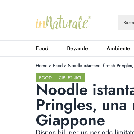
Food
Bevande
Ambiente
Home
>
Food
>
Noodle istantanei firmati Pringle
FOOD
CIBI ETNICI
Noodle istanta
Pringles, una 
Giappone
Disponibili per un periodo limita