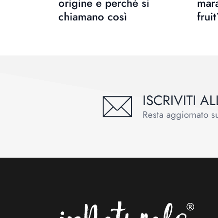
origine e perché si
mara
chiamano così
frui
ISCRIVITI 
Resta aggiornato sul
Footer