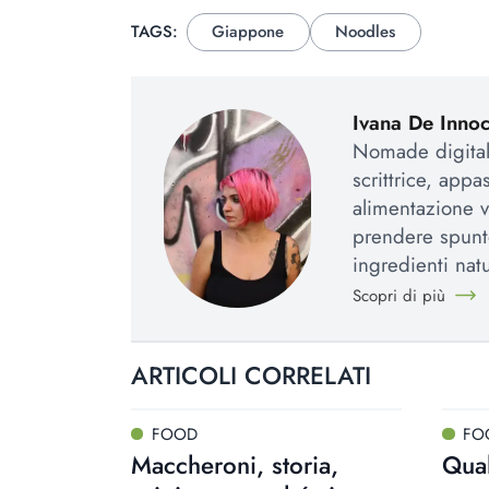
TAGS:
Giappone
Noodles
Ivana De Innoc
Nomade digital
scrittrice, appa
alimentazione 
prendere spunt
ingredienti natu
Scopri di più
ARTICOLI CORRELATI
FOOD
FO
Maccheroni, storia,
Qual