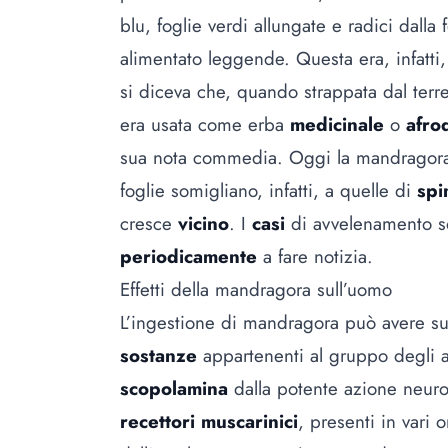
blu, foglie verdi allungate e radici dalla
alimentato leggende. Questa era, infatti
si diceva che, quando strappata dal ter
era usata come erba
medicinale
o
afro
sua nota commedia. Oggi la mandragora 
foglie somigliano, infatti, a quelle di
spi
cresce
vicino
. I
casi
di avvelenamento so
periodicamente
a fare notizia.
Effetti della mandragora sull’uomo
L’ingestione di mandragora può avere s
sostanze
appartenenti al gruppo degli a
scopolamina
dalla potente azione neuro-t
recettori muscarinici
, presenti in vari 