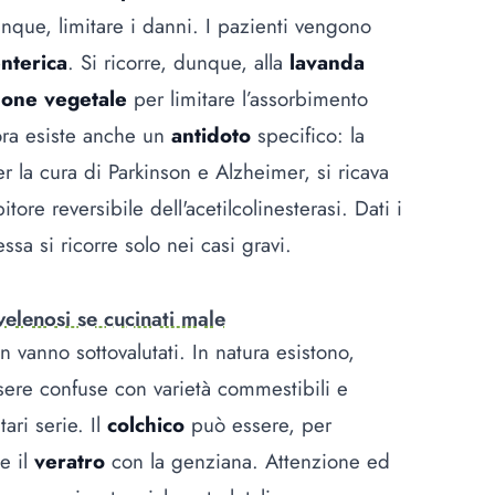
nque, limitare i danni. I pazienti vengono
nterica
. Si ricorre, dunque, alla
lavanda
bone vegetale
per limitare l’assorbimento
ora esiste anche un
antidoto
specifico: la
 la cura di Parkinson e Alzheimer, si ricava
ore reversibile dell'acetilcolinesterasi. Dati i
ssa si ricorre solo nei casi gravi.
velenosi se cucinati male
n vanno sottovalutati. In natura esistono,
ere confuse con varietà commestibili e
ari serie. Il
colchico
può essere, per
e il
veratro
con la genziana. Attenzione ed