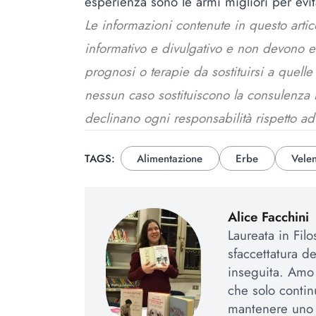
esperienza sono le armi migliori per evit
Le informazioni contenute in questo arti
informativo e divulgativo e non devono 
prognosi o terapie da sostituirsi a quell
nessun caso sostituiscono la consulenza me
declinano ogni responsabilità rispetto ad
TAGS:
Alimentazione
Erbe
Vele
Alice Facchini
Laureata in Fil
sfaccettatura d
inseguita. Amo l
che solo contin
mantenere uno 