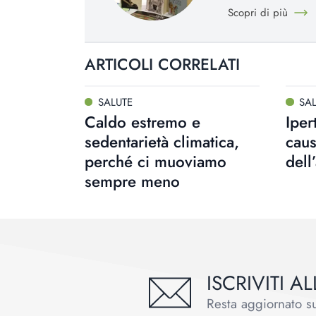
Scopri di più
ARTICOLI CORRELATI
SALUTE
SA
Caldo estremo e
Iper
sedentarietà climatica,
caus
perché ci muoviamo
dell
sempre meno
ISCRIVITI 
Resta aggiornato sul