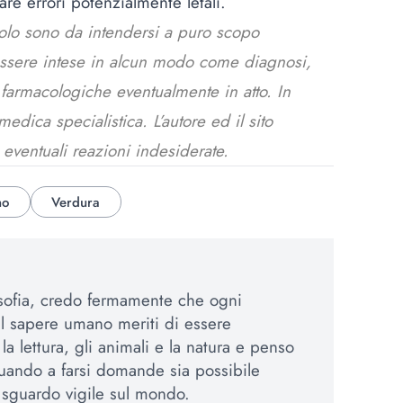
are errori potenzialmente letali.
colo sono da intendersi a puro scopo
essere intese in alcun modo come diagnosi,
e farmacologiche eventualmente in atto. In
dica specialistica. L’autore ed il sito
 eventuali reazioni indesiderate.
no
Verdura
osofia, credo fermamente che ogni
el sapere umano meriti di essere
a lettura, gli animali e la natura e penso
uando a farsi domande sia possibile
sguardo vigile sul mondo.