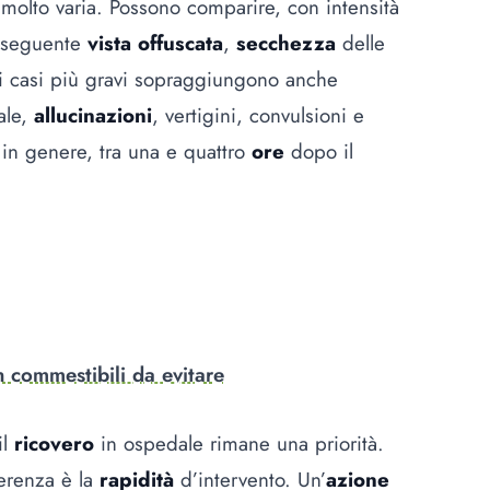
molto varia. Possono comparire, con intensità
seguente
vista offuscata
,
secchezza
delle
i casi più gravi sopraggiungono anche
ale,
allucinazioni
, vertigini, convulsioni e
, in genere, tra una e quattro
ore
dopo il
 commestibili da evitare
il
ricovero
in ospedale rimane una priorità.
ferenza è la
rapidità
d’intervento. Un’
azione