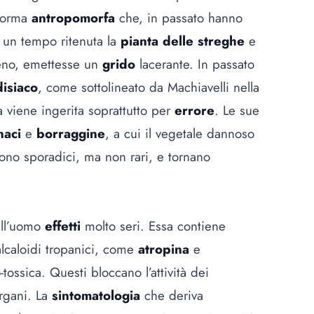
 forma
antropomorfa
che, in passato hanno
, un tempo ritenuta la
pianta delle streghe
e
reno, emettesse un
grido
lacerante. In passato
disiaco
, come sottolineato da Machiavelli nella
viene ingerita soprattutto per
errore
. Le sue
naci
e
borraggine
, a cui il vegetale dannoso
no sporadici, ma non rari, e tornano
ull’uomo
effetti
molto seri. Essa contiene
lcaloidi tropanici, come
atropina
e
ossica. Questi bloccano l’attività dei
organi. La
sintomatologia
che deriva