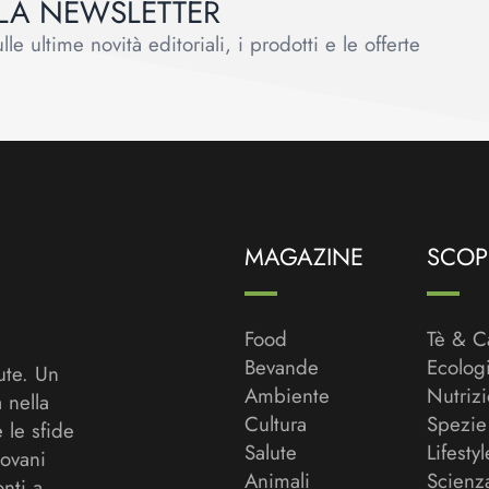
ALLA NEWSLETTER
le ultime novità editoriali, i prodotti e le offerte
MAGAZINE
SCOPR
Food
Tè & C
Bevande
Ecolog
ute. Un
Ambiente
Nutriz
a nella
Cultura
Spezie
 le sfide
Salute
Lifestyl
ovani
Animali
Scienz
onti a