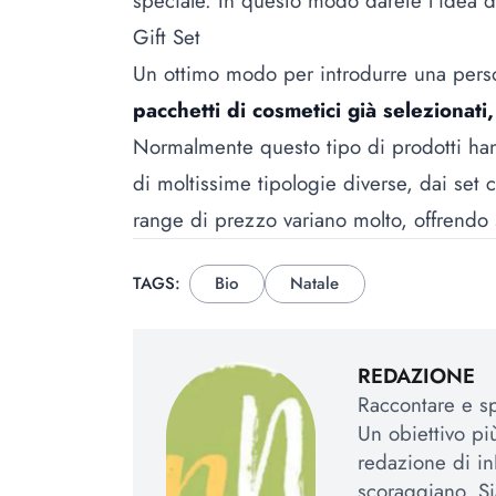
speciale. In questo modo darete l’idea d
Gift Set
Un ottimo modo per introdurre una pers
pacchetti di cosmetici già selezionati
Normalmente questo tipo di prodotti ha
di moltissime tipologie diverse, dai set c
range di prezzo variano molto, offrendo s
TAGS:
Bio
Natale
REDAZIONE
Raccontare e spi
Un obiettivo più
redazione di in
scoraggiano. Si