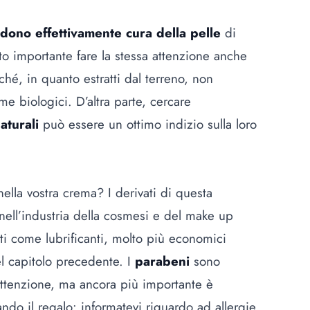
ndono effettivamente cura della pelle
di
to importante fare la stessa attenzione anche
rché, in quanto estratti dal terreno, non
 biologici. D’altra parte, cercare
aturali
può essere un ottimo indizio sulla loro
 nella vostra crema?
I derivati di questa
ell’industria della cosmesi e del make up
zati come lubrificanti, molto più economici
el capitolo precedente. I
parabeni
sono
 attenzione, ma ancora più importante è
ndo il regalo: informatevi riguardo ad allergie