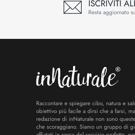
ISCRIVITI 
Resta aggiornato sul
Footer
Raccontare e spiegare cibo, natura e sal
obiettivo più facile a dirsi che a farsi, m
redazione di inNaturale non sono queste
che scoraggiano. Siamo un gruppo di gi
affiatati in cerca del servizio perfetto, pr