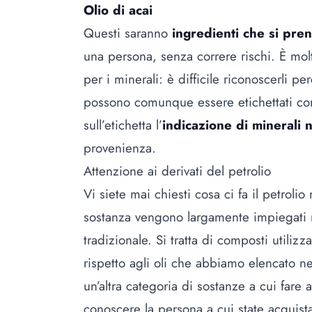
Olio di
acai
Questi saranno
ingredienti che si pre
una persona, senza correre rischi. È mol
per i minerali: è difficile riconoscerli pe
possono comunque essere etichettati come
sull’etichetta l’
indicazione di minerali n
provenienza.
Attenzione ai derivati del petrolio
Vi siete mai chiesti
cosa ci fa il petrolio
sostanza vengono largamente impiegati n
tradizionale. Si tratta di composti utiliz
rispetto agli oli che abbiamo elencato n
un’altra categoria di sostanze a cui fare
conoscere la persona a cui state acquista