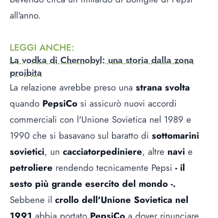
all'anno.
LEGGI ANCHE
:
La vodka di Chernobyl: una storia dalla zona
proibita
La relazione avrebbe preso una
strana svolta
quando
PepsiCo
si assicurò nuovi accordi
commerciali con l'Unione Sovietica nel 1989 e
1990 che si basavano sul baratto di
sottomarini
sovietici
, un
cacciatorpediniere
, altre
navi
e
petroliere
rendendo tecnicamente Pepsi
- il
sesto più grande esercito del mondo -.
Sebbene il
crollo dell'Unione Sovietica nel
1991
abbia portato
PepsiCo
a dover rinunciare