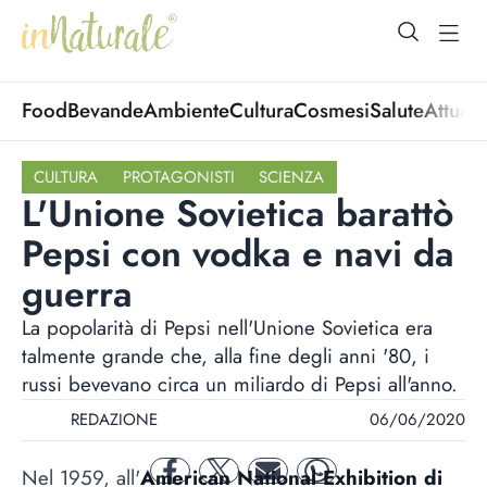
open Menu
open
Food
Bevande
Ambiente
Cultura
Cosmesi
Salute
Attuali
CULTURA
PROTAGONISTI
SCIENZA
L'Unione Sovietica barattò
Pepsi con vodka e navi da
guerra
La popolarità di Pepsi nell'Unione Sovietica era
talmente grande che, alla fine degli anni '80, i
russi bevevano circa un miliardo di Pepsi all'anno.
REDAZIONE
06/06/2020
Nel 1959, all'
American National Exhibition di
facebook
twitter
mail
whatsapp