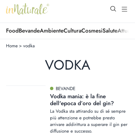
open Menu
open
Food
Bevande
Ambiente
Cultura
Cosmesi
Salute
Attuali
Home
>
vodka
VODKA
BEVANDE
Vodka mania: è la fine
dell'epoca d’oro del gin?
La Vodka sta attirando su di sé sempre
più attenzione e potrebbe presto
arrivare addirittura a superare il gin per
diffusione e successo.