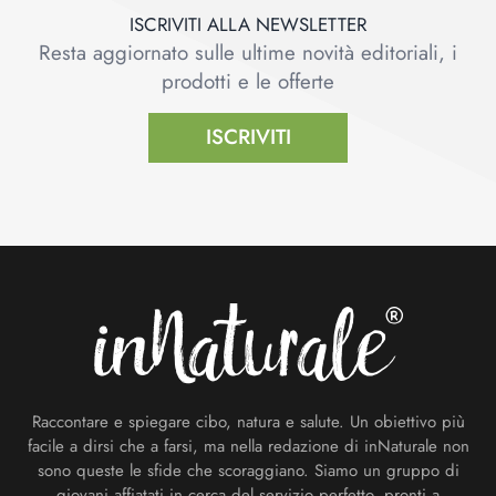
ISCRIVITI ALLA NEWSLETTER
Resta aggiornato sulle ultime novità editoriali, i
prodotti e le offerte
ISCRIVITI
Footer
Raccontare e spiegare cibo, natura e salute. Un obiettivo più
facile a dirsi che a farsi, ma nella redazione di inNaturale non
sono queste le sfide che scoraggiano. Siamo un gruppo di
giovani affiatati in cerca del servizio perfetto, pronti a