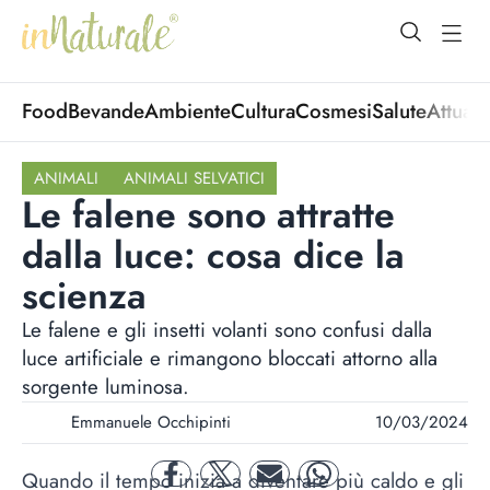
open Menu
open
Food
Bevande
Ambiente
Cultura
Cosmesi
Salute
Attuali
ANIMALI
ANIMALI SELVATICI
Le falene sono attratte
dalla luce: cosa dice la
scienza
Le falene e gli insetti volanti sono confusi dalla
luce artificiale e rimangono bloccati attorno alla
sorgente luminosa.
Emmanuele Occhipinti
10/03/2024
Quando il tempo inizia a diventare più caldo e gli
facebook
twitter
mail
whatsapp