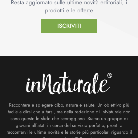
Resta aggiornato sulle ultime novità editoriali, i
prodotti e le offerte
ISCRIVITI
Footer
Raccontare e spiegare cibo, natura e salute. Un obiettivo più
facile a dirsi che a farsi, ma nella redazione di inNaturale non
sono queste le sfide che scoraggiano. Siamo un gruppo di
giovani affiatati in cerca del servizio perfetto, pronti a
raccontarvi le ultime novità e le storie più particolari riguardo il