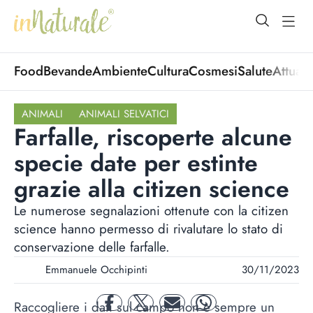
open Menu
open
Food
Bevande
Ambiente
Cultura
Cosmesi
Salute
Attuali
ANIMALI
ANIMALI SELVATICI
Farfalle, riscoperte alcune
specie date per estinte
grazie alla citizen science
Le numerose segnalazioni ottenute con la citizen
science hanno permesso di rivalutare lo stato di
conservazione delle farfalle.
Emmanuele Occhipinti
30/11/2023
Raccogliere i dati sul campo non è sempre un
facebook
twitter
mail
whatsapp