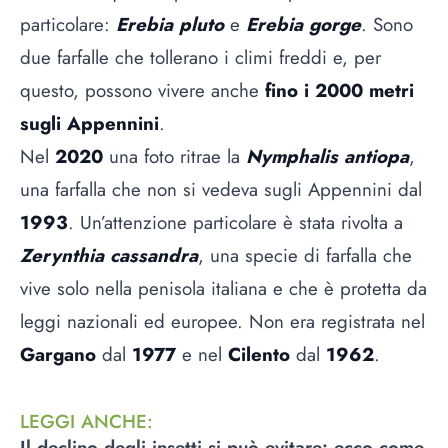
particolare:
Erebia pluto
e
Erebia gorge
. Sono
due farfalle che tollerano i climi freddi e, per
questo, possono vivere anche
fino i 2000 metri
sugli Appennini
.
Nel
2020
una foto ritrae la
Nymphalis antiopa
,
una farfalla che non si vedeva sugli Appennini dal
1993
. Un’attenzione particolare è stata rivolta a
Zerynthia cassandra
, una specie di farfalla che
vive solo nella penisola italiana e che è protetta da
leggi nazionali ed europee. Non era registrata nel
Gargano
dal
1977
e nel
Cilento
dal
1962
.
LEGGI ANCHE
:
Il declino degli insetti si può evitare: ecco come