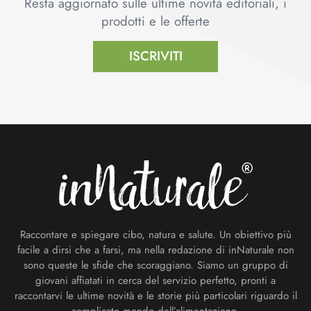
Resta aggiornato sulle ultime novità editoriali, i
prodotti e le offerte
ISCRIVITI
Footer
Raccontare e spiegare cibo, natura e salute. Un obiettivo più
facile a dirsi che a farsi, ma nella redazione di inNaturale non
sono queste le sfide che scoraggiano. Siamo un gruppo di
giovani affiatati in cerca del servizio perfetto, pronti a
raccontarvi le ultime novità e le storie più particolari riguardo il
complicato mondo dell’alimentazione.