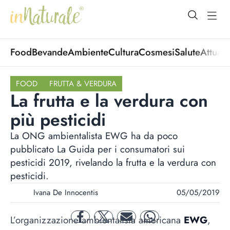
open Menu
open
Food
Bevande
Ambiente
Cultura
Cosmesi
Salute
Attuali
FOOD
FRUTTA & VERDURA
La frutta e la verdura con
più pesticidi
La ONG ambientalista EWG ha da poco
pubblicato La Guida per i consumatori sui
pesticidi 2019, rivelando la frutta e la verdura con
pesticidi.
Ivana De Innocentis
05/05/2019
L’organizzazione ambientalista americana
EWG
,
facebook
twitter
mail
whatsapp