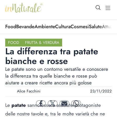
open Menu
open
Food
Bevande
Ambiente
Cultura
Cosmesi
Salute
Attuali
FOOD
FRUTTA & VERDURA
La differenza tra patate
bianche e rosse
Le patate sono un contorno versatile e conoscere
la differenza tra quelle bianche e rosse può
aiutare a creare ricette ancora più golose
Alice Facchini
23/11/2022
Le
patate
sanno essere assolute protagoniste
facebook
twitter
mail
whatsapp
delle nostre tavole e, tra le molte varietà che ne