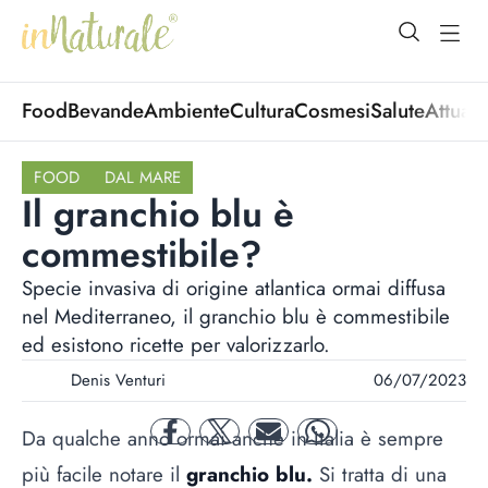
open Menu
open
Food
Bevande
Ambiente
Cultura
Cosmesi
Salute
Attuali
FOOD
DAL MARE
Il granchio blu è
commestibile?
Specie invasiva di origine atlantica ormai diffusa
nel Mediterraneo, il granchio blu è commestibile
ed esistono ricette per valorizzarlo.
Denis Venturi
06/07/2023
Da qualche anno ormai anche in Italia è sempre
facebook
twitter
mail
whatsapp
più facile notare il
granchio blu.
Si tratta di una