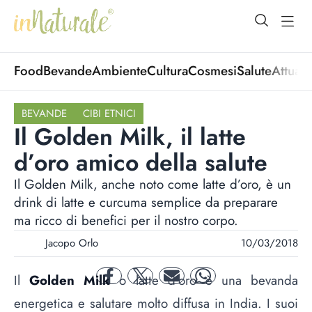
open Menu
open
Food
Bevande
Ambiente
Cultura
Cosmesi
Salute
Attuali
BEVANDE
CIBI ETNICI
Il Golden Milk, il latte
d’oro amico della salute
Il Golden Milk, anche noto come latte d’oro, è un
drink di latte e curcuma semplice da preparare
ma ricco di benefici per il nostro corpo.
Jacopo Orlo
10/03/2018
Il
Golden Milk
o latte d’oro è una bevanda
facebook
twitter
mail
whatsapp
energetica e salutare molto diffusa in India. I suoi