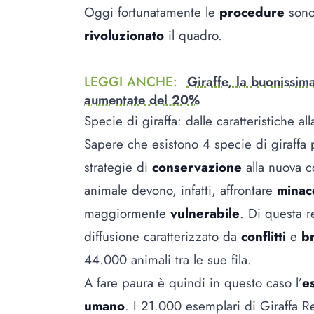
Oggi fortunatamente le
procedure
sono
rivoluzionato
il quadro.
LEGGI ANCHE
:
Giraffe, la buonissima
aumentate del 20%
Specie di giraffa: dalle caratteristiche a
Sapere che esistono 4 specie di giraffa 
strategie di
conservazione
alla nuova 
animale devono, infatti, affrontare
mina
maggiormente
vulnerabile
. Di questa r
diffusione caratterizzato da
conflitti
e
b
44.000 animali tra le sue fila.
A fare paura è quindi in questo caso l’
e
umano
. I 21.000 esemplari di Giraffa Re