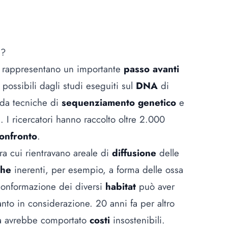
tà?
fa rappresentano un importante
passo avanti
i possibili dagli studi eseguiti sul
DNA
di
 da tecniche di
sequenziamento genetico
e
i. I ricercatori hanno raccolto oltre 2.000
onfronto
.
tra cui rientravano areale di
diffusione
delle
che
inerenti, per esempio, a forma delle ossa
a conformazione dei diversi
habitat
può aver
tanto in considerazione. 20 anni fa per altro
ata avrebbe comportato
costi
insostenibili.