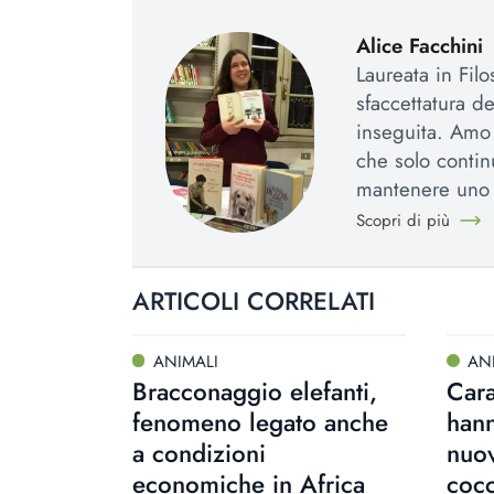
Alice Facchini
Laureata in Fil
sfaccettatura d
inseguita. Amo l
che solo contin
mantenere uno 
Scopri di più
ARTICOLI CORRELATI
ANIMALI
AN
Bracconaggio elefanti,
Cara
fenomeno legato anche
han
a condizioni
nuov
economiche in Africa
cocc