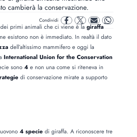
sto cambierà la conservazione.
Condividi
facebook
twitter
mail
whatsapp
dei primi animali che ci viene è la
giraffa
ne esistono non è immediato. In realtà il dato
ezza
dell’altissimo mammifero e oggi la
La
International Union for the Conservation
specie sono
4
e non una come si riteneva in
trategie
di conservazione mirate a supporto
 muovono
4 specie
di giraffa. A riconoscere tre