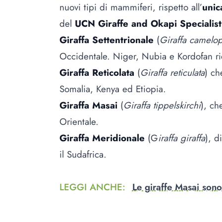
nuovi tipi di mammiferi, rispetto all’
unic
del
UCN Giraffe and Okapi Specialis
Giraffa Settentrionale
(
Giraffa camelop
Occidentale. Niger, Nubia e Kordofan rien
Giraffa Reticolata
(
Giraffa reticulata
) ch
Somalia, Kenya ed Etiopia.
Giraffa Masai
(
Giraffa tippelskirchi
), ch
Orientale.
Giraffa Meridionale
(G
iraffa giraffa
), d
il Sudafrica.
LEGGI ANCHE
:
Le giraffe Masai sono 