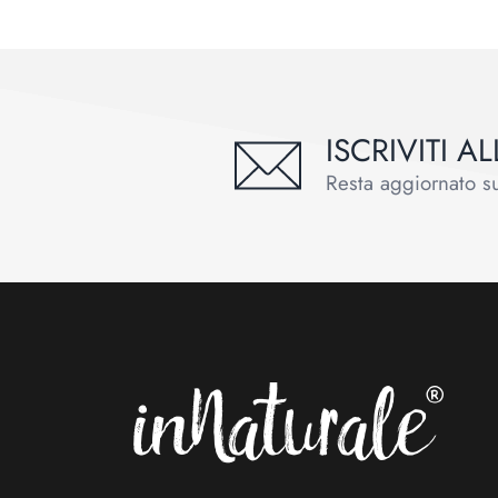
ISCRIVITI 
Resta aggiornato sul
Footer