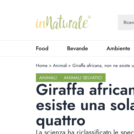
Food
Bevande
Ambiente
Home
>
Animali
>
Giraffa africana, non ne esiste 
ANIMALI
ANIMALI SELVATICI
Giraffa africa
esiste una so
quattro
La scienza ha riclassificato le spe