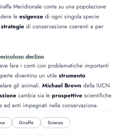
iraffa Meridionale conta su una popolazione
ndere le
esigenze
di ogni singola specie
o
strategie
di conservazione coerenti e per
pericoloso declino
eve fare i conti con problematiche importanti
operte diventino un utile
strumento
elare gli animali.
Michael Brown
della IUCN
icazione
cambia sia le
prospettive
scientifiche
te ed enti impegnati nella conservazione.
na
Giraffe
Scienza