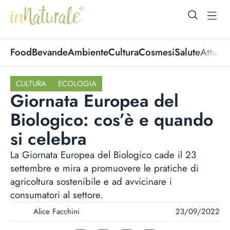
open Menu
open
Food
Bevande
Ambiente
Cultura
Cosmesi
Salute
Attuali
CULTURA
ECOLOGIA
Giornata Europea del
Biologico: cos’è e quando
si celebra
La Giornata Europea del Biologico cade il 23
settembre e mira a promuovere le pratiche di
agricoltura sostenibile e ad avvicinare i
consumatori al settore.
Alice Facchini
23/09/2022