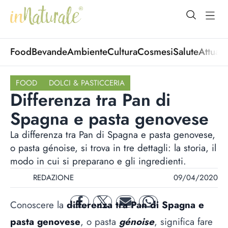
open Menu
open
Food
Bevande
Ambiente
Cultura
Cosmesi
Salute
Attuali
FOOD
DOLCI & PASTICCERIA
Differenza tra Pan di
Spagna e pasta genovese
La differenza tra Pan di Spagna e pasta genovese,
o pasta génoise, si trova in tre dettagli: la storia, il
modo in cui si preparano e gli ingredienti.
REDAZIONE
09/04/2020
Conoscere la
differenza tra Pan di Spagna e
facebook
twitter
mail
whatsapp
pasta genovese
, o pasta
génoise
, significa fare