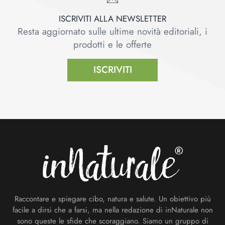
ISCRIVITI ALLA NEWSLETTER
Resta aggiornato sulle ultime novità editoriali, i
prodotti e le offerte
ISCRIVITI
Footer
Raccontare e spiegare cibo, natura e salute. Un obiettivo più
facile a dirsi che a farsi, ma nella redazione di inNaturale non
sono queste le sfide che scoraggiano. Siamo un gruppo di